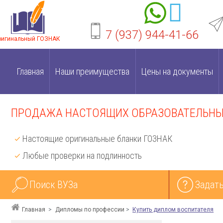
7 (937) 944-41-66
ригинальный ГОЗНАК
Главная
Наши преимущества
Цены на документы
ПРОДАЖА НАСТОЯЩИХ ОБРАЗОВАТЕЛЬНЫХ
Настоящие оригинальные бланки ГОЗНАК
Любые проверки на подлинность
Поиск ВУЗа
Задать
Главная
Дипломы по профессии
Купить диплом воспитателя