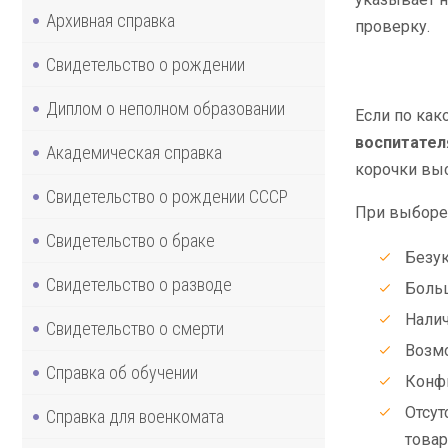
Архивная справка
проверку.
Свидетельство о рождении
Диплом о неполном образовании
Если по как
воспитател
Академическая справка
корочки выс
Свидетельство о рождении СССР
При выборе 
Свидетельство о браке
Безук
Свидетельство о разводе
Больш
Налич
Свидетельство о смерти
Возмо
Справка об обучении
Конфи
Отсут
Справка для военкомата
товар