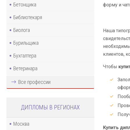
Бетонщика
форму и чат
Библиотекаря
Биолога
Наша типогр
свидетельст
Бурильщика
необходимы
клиентов, 
Бухгалтера
Чтобы
купи
Ветеринара
Запол
Все профессии
оформ
Пообщ
Прове
ДИПЛОМЫ В РЕГИОНАХ
Получ
Москва
Купить дип