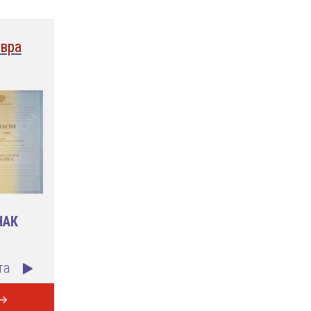
вра
НАК
та