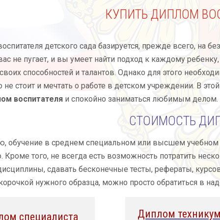
КУПИТЬ ДИПЛОМ ВО
оспитателя детского сада базируется, прежде всего, на бе
с не пугает, и вы умеет найти подход к каждому ребенку,
своих способностей и талантов. Однако для этого необхо
о не стоит и мечтать о работе в детском учреждении. В э
лом воспитателя
и спокойно заниматься любимым делом.
СТОИМОСТЬ ДИ
, обучение в среднем специальном или высшем учебном за
о. Кроме того, не всегда есть возможность потратить неско
исциплины, сдавать бесконечные тесты, рефераты, курс
корочкой нужного образца, можно просто обратиться в н
Диплом техникум
лом специалиста