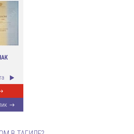
НАК
та
лик
ОМ В ТАГИЛЕ?