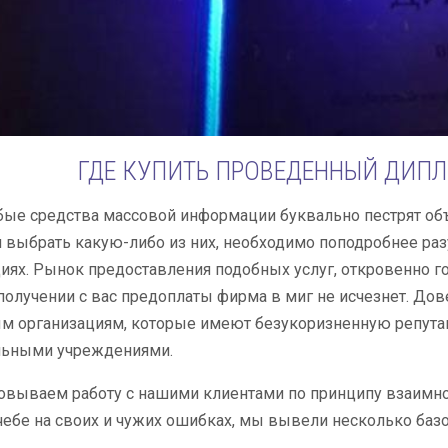
ГДЕ КУПИТЬ ПРОВЕДЕННЫЙ ДИПЛ
бые средства массовой информации буквально пестрят о
выбрать какую-либо из них, необходимо поподробнее разуз
ях. Рынок предоставления подобных услуг, откровенно го
о получении с вас предоплаты фирма в миг не исчезнет. До
м организациям, которые имеют безукоризненную репута
льными учреждениями.
вываем работу с нашими клиентами по принципу взаимно
чебе на своих и чужих ошибках, мы вывели несколько баз