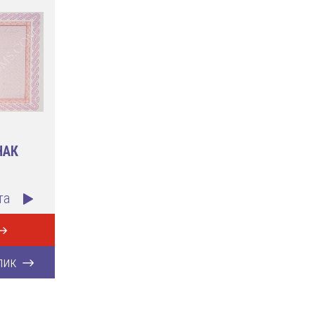
НАК
та
лик