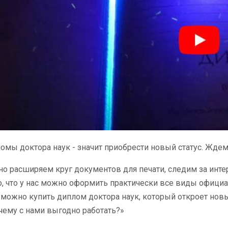
омы доктора наук - значит приобрести новый статус. Ждем 
о расширяем круг документов для печати, следим за инте
, что у нас можно оформить практически все виды официа
, можно купить диплом доктора наук, который откроет но
чему с нами выгодно работать?»