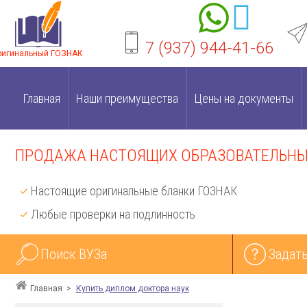
7 (937) 944-41-66
ригинальный ГОЗНАК
Главная
Наши преимущества
Цены на документы
ПРОДАЖА НАСТОЯЩИХ ОБРАЗОВАТЕЛЬНЫХ
Настоящие оригинальные бланки ГОЗНАК
Любые проверки на подлинность
Поиск ВУЗа
Задать
Главная
Купить диплом доктора наук